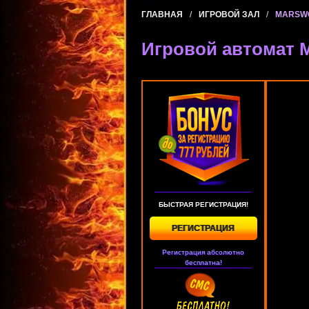
ГЛАВНАЯ
ИГРОВОЙ ЗАЛ
MARSW
Игровой автомат M
БЫСТРАЯ РЕГИСТРАЦИЯ!
РЕГИСТРАЦИЯ
Регистрация абсолютно
бесплатна!