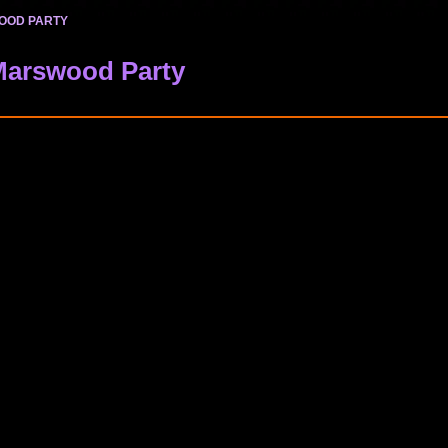
OOD PARTY
arswood Party