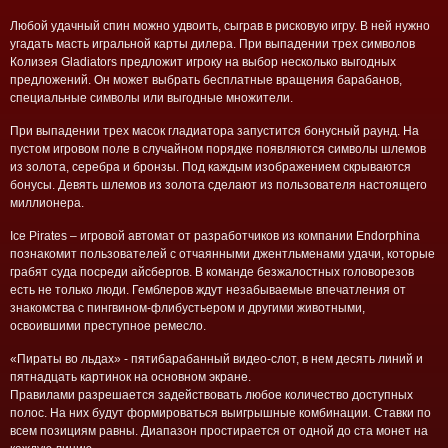
Любой удачный спин можно удвоить, сыграв в рисковую игру. В ней нужно
угадать масть игральной карты дилера. При выпадении трех символов
Колизея Gladiators предложит игроку на выбор несколько выгодных
предложений. Он может выбрать бесплатные вращения барабанов,
специальные символы или выгодные множители.
При выпадении трех масок гладиатора запустится бонусный раунд. На
пустом игровом поле в случайном порядке появляются символы шлемов
из золота, серебра и бронзы. Под каждым изображением скрываются
бонусы. Девять шлемов из золота сделают из пользователя настоящего
миллионера.
Ice Pirates – игровой автомат от разработчиков из компании Endorphina
познакомит пользователей с отчаянными джентльменами удачи, которые
грабят суда посреди айсбергов. В команде безжалостных головорезов
есть не только люди. Гемблеров ждут незабываемые впечатления от
знакомства с пингвином-флибустьером и другими животными,
освоившими преступное ремесло.
«Пираты во льдах» - пятибарабанный видео-слот, в нем десять линий и
пятнадцать картинок на основном экране.
Правилами разрешается задействовать любое количество доступных
полос. На них будут формироваться выигрышные комбинации. Ставки по
всем позициям равны. Диапазон простирается от одной до ста монет на