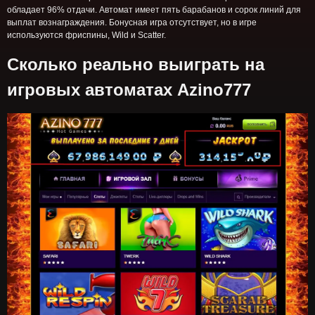
обладает 96% отдачи. Автомат имеет пять барабанов и сорок линий для
выплат вознаграждения. Бонусная игра отсутствует, но в игре
используются фриспины, Wild и Scatter.
Сколько реально выиграть на
игровых автоматах Azino777