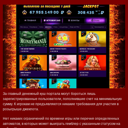
За главный денежный куш портала могут бороться лишь
зарегистрированные пользователи, пополнившие счет на минимальную
сумму. К игрокам не предъявляются никакие требования для участия в
розыгрыше джекпота.
Нет никаких ограничений по времени игры или перечня определенных
автоматов, в которых может выиграть гемблер с указанным статусом на